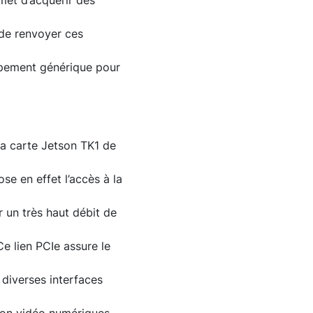
met d’acquérir des
 de renvoyer ces
ppement générique pour
la carte Jetson TK1 de
se en effet l’accès à la
r un très haut débit de
Ce lien PCIe assure le
diverses interfaces