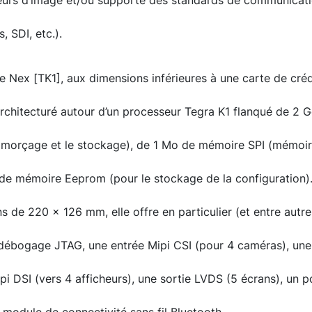
eurs d’image et/ou supporte des standards de communicat
 SDI, etc.).
 Nex [TK1], aux dimensions inférieures à une carte de cré
 architecturé autour d’un processeur Tegra K1 flanqué de 
'amorçage et le stockage), de 1 Mo de mémoire SPI (mémoir
 de mémoire Eeprom (pour le stockage de la configuration).
 de 220 x 126 mm, elle offre en particulier (et entre autre
 débogage JTAG, une entrée Mipi CSI (pour 4 caméras), une
ipi DSI (vers 4 afficheurs), une sortie LVDS (5 écrans), un 