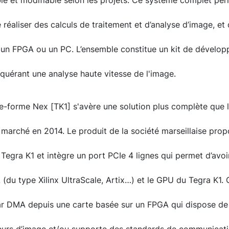
le et modifiable selon les projets. Ce système complet per
réaliser des calculs de traitement et d’analyse d’image, et
 un FPGA ou un PC. L’ensemble constitue un kit de dévelo
equérant une analyse haute vitesse de l'image.
te-forme Nex [TK1] s'avère une solution plus complète que 
e marché en 2014. Le produit de la société marseillaise propo
 Tegra K1 et intègre un port PCIe 4 lignes qui permet d’avoi
 (du type Xilinx UltraScale, Artix…) et le GPU du Tegra K1. 
ar DMA depuis une carte basée sur un FPGA qui dispose de 