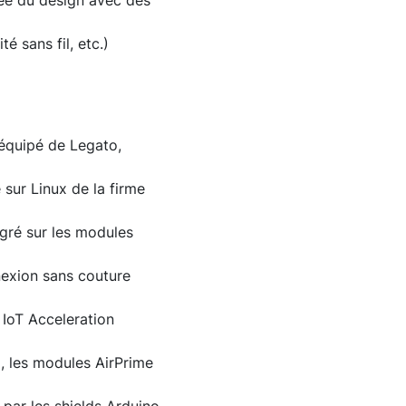
isée du design avec des
 sans fil, etc.)
équipé de Legato,
sur Linux de la firme
gré sur les modules
nexion sans couture
 IoT Acceleration
o, les modules AirPrime