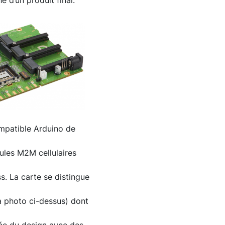
 d’un produit final.
ompatible Arduino de
les M2M cellulaires
s. La carte se distingue
la photo ci-dessus) dont