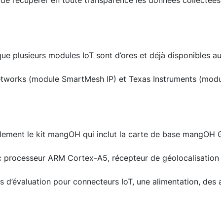
de récupérer en toute transparence les données collectées 
que plusieurs modules IoT sont d’ores et déjà disponibles 
etworks (module SmartMesh IP) et Texas Instruments (mod
ement le kit mangOH qui inclut la carte de base mangOH 
c processeur ARM Cortex-A5, récepteur de géolocalisation 
s d’évaluation pour connecteurs IoT, une alimentation, des 