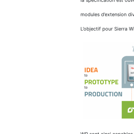
la spécification est ou
modules d’extension div
L’objectif pour Sierra 