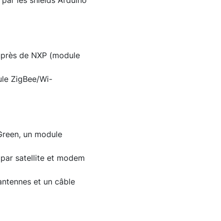
par les shields Arduino
auprès de NXP (module
ule ZigBee/Wi-
Green, un module
par satellite et modem
antennes et un câble