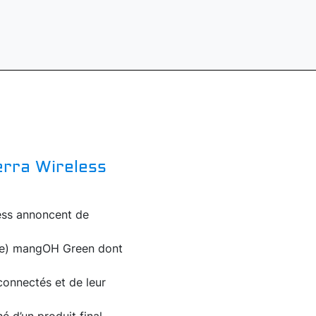
erra Wireless
less annoncent de
ware) mangOH Green dont
 connectés et de leur