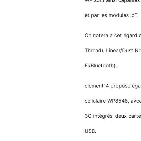
WP sont ainsi capables 
et par les modules IoT.
On notera à cet égard 
Thread), Linear/Dust N
Fi/Bluetooth).
element14 propose égal
cellulaire WP8548, ave
3G intégrés, deux carte
USB.