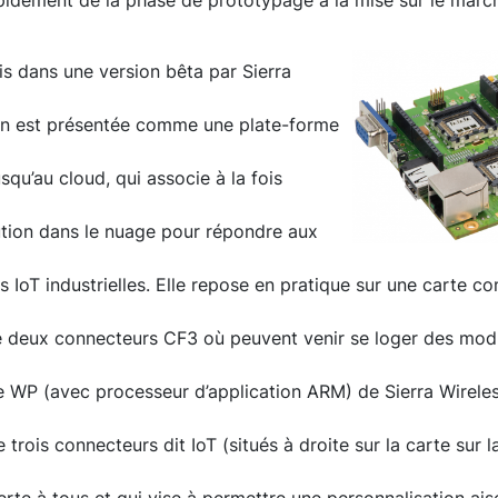
idement de la phase de prototypage à la mise sur le marché
is dans une version bêta par Sierra
n est présentée comme une plate-forme
squ’au cloud, qui associe à la fois
olution dans le nuage pour répondre aux
s IoT industrielles. Elle repose en pratique sur une carte c
deux connecteurs CF3 où peuvent venir se loger des modu
 WP (avec processeur d’application ARM) de Sierra Wireles
 trois connecteurs dit IoT (situés à droite sur la carte sur 