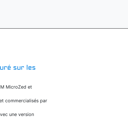
uré sur les
SoM MicroZed et
 et commercialisés par
avec une version