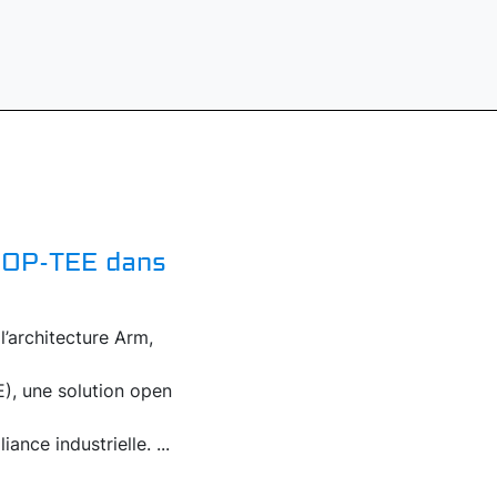
é OP-TEE dans
’architecture Arm,
E), une solution open
nce industrielle. ...