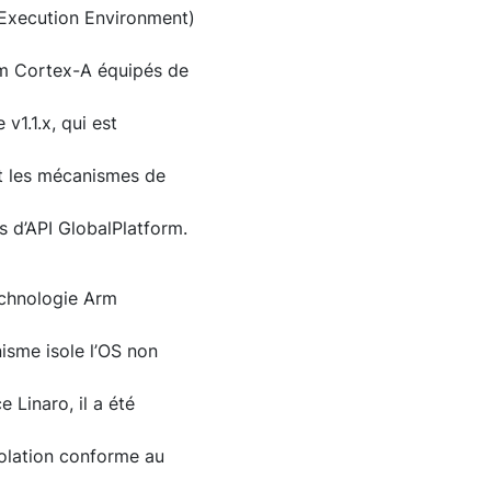
 Execution Environment)
rm Cortex-A équipés de
v1.1.x, qui est
rit les mécanismes de
s d’API GlobalPlatform.
echnologie Arm
isme isole l’OS non
e Linaro, il a été
isolation conforme au