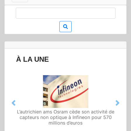
À LA UNE
Previous
Next
L’autrichien ams Osram cède son activité de
Qualcomm met en avant une architecture
capteurs non optique à Infineon pour 570
fondée sur l’IA physique au service de robots
domestiques et humanoïdes
millions d’euros