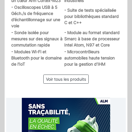
un cœur Arm Cortex-M23
industriels
- Oscilloscopes USB à 5
- Suite de tests spécialisée
Géch./s de fréquence
pour bibliothèques standard
d’échantillonnage sur une
C et C++
voie
- Sonde isolée pour
- Module au format standard
mesures sur des signaux à
Smarc à base de processeur
commutation rapide
Intel Atom, N97 et Core
- Modules Wi-Fi et
- Microcontrôleurs
Bluetooth pour le domaine
automobiles haute tension
de l’IoT
pour la gestion d’IHM
Voir tous les produits