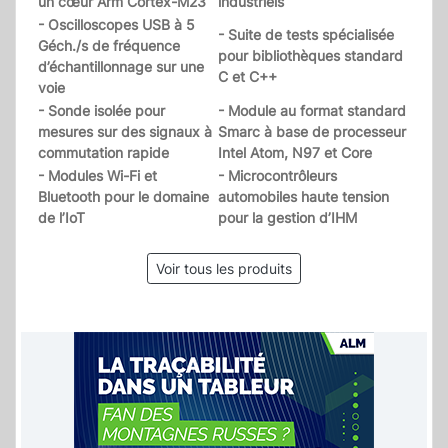
un cœur Arm Cortex-M23
industriels
- Oscilloscopes USB à 5
- Suite de tests spécialisée
Géch./s de fréquence
pour bibliothèques standard
d’échantillonnage sur une
C et C++
voie
- Sonde isolée pour
- Module au format standard
mesures sur des signaux à
Smarc à base de processeur
commutation rapide
Intel Atom, N97 et Core
- Modules Wi-Fi et
- Microcontrôleurs
Bluetooth pour le domaine
automobiles haute tension
de l’IoT
pour la gestion d’IHM
Voir tous les produits