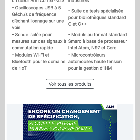
un cœur Arm Cortex-M23
industriels
- Oscilloscopes USB à 5
- Suite de tests spécialisée
Géch./s de fréquence
pour bibliothèques standard
d’échantillonnage sur une
C et C++
voie
- Sonde isolée pour
- Module au format standard
mesures sur des signaux à
Smarc à base de processeur
commutation rapide
Intel Atom, N97 et Core
- Modules Wi-Fi et
- Microcontrôleurs
Bluetooth pour le domaine
automobiles haute tension
de l’IoT
pour la gestion d’IHM
Voir tous les produits