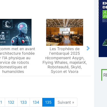
comm met en avant
Les Trophées de
Le L
Next
architecture fondée
l'embarqué 2025
Metr
r l’IA physique au
récompensent Asygn,
premiè
ervice de robots
Flying Whales, majelanX,
métrol
domestiques et
Roboteauté, Skyld,
humanoïdes
Sycon et Vsora
R
1
132
133
134
135
Suivant »