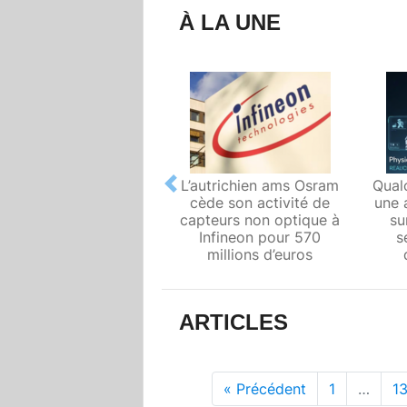
À LA UNE
L’autrichien ams Osram
Qual
Previous
cède son activité de
une 
capteurs non optique à
su
Infineon pour 570
s
millions d’euros
ARTICLES
« Précédent
1
…
13