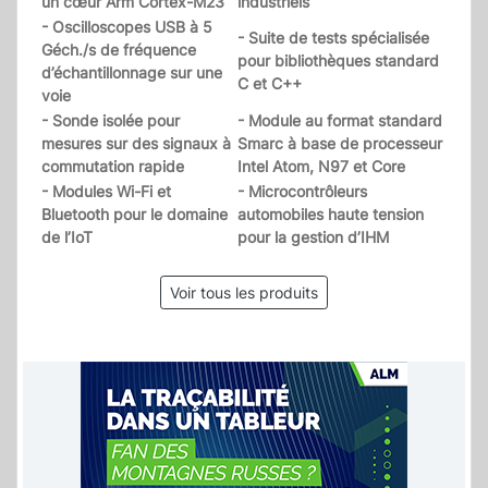
un cœur Arm Cortex-M23
industriels
- Oscilloscopes USB à 5
- Suite de tests spécialisée
Géch./s de fréquence
pour bibliothèques standard
d’échantillonnage sur une
C et C++
voie
- Sonde isolée pour
- Module au format standard
mesures sur des signaux à
Smarc à base de processeur
commutation rapide
Intel Atom, N97 et Core
- Modules Wi-Fi et
- Microcontrôleurs
Bluetooth pour le domaine
automobiles haute tension
de l’IoT
pour la gestion d’IHM
Voir tous les produits