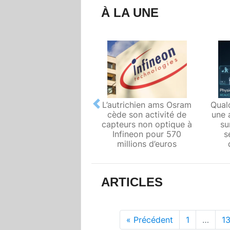
À LA UNE
L’autrichien ams Osram
Qual
Previous
cède son activité de
une 
capteurs non optique à
su
Infineon pour 570
s
millions d’euros
ARTICLES
« Précédent
1
…
13