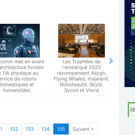
comm met en avant
Les Trophées de
Le L
Next
architecture fondée
l'embarqué 2025
Metr
r l’IA physique au
récompensent Asygn,
premiè
ervice de robots
Flying Whales, majelanX,
métrol
domestiques et
Roboteauté, Skyld,
humanoïdes
Sycon et Vsora
R
1
132
133
134
135
Suivant »